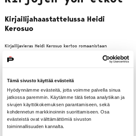
Kirjailijahaastattelussa Heidi
Kerosuo
Kirjailijavieras Heidi Kerosuo kertoo romaanistaan
Keskipäivällä varjo katoaa Kirjojen yön etkoilla Noormarkun
kirjastossa.
Kirjallisuus
Kirjastotapahtumat
Tämä sivusto käyttää evästeitä
Hyödynnämme evästeitä, jotta voimme palvella sinua
jatkossa paremmin. Käytämme tätä tietoa analytiikan ja
sivujen käyttökokemuksen parantamiseen, sekä
kohdennetun markkinoinnin suorittamiseen. Osa
evästeistä ovat välttämättömiä sivuston
toiminnallisuuden kannalta.