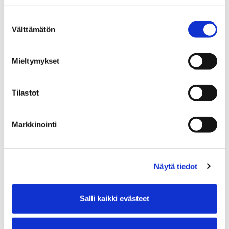
Suostumuksen
Välttämätön
valinta
Mieltymykset
Tilastot
Markkinointi
Näytä tiedot
Ajankohta
19.08.2026 17:00–18:00
Salli kaikki evästeet
Sijainti
Noormarkun kirjasto, Laviantie 4, 29600 Pori