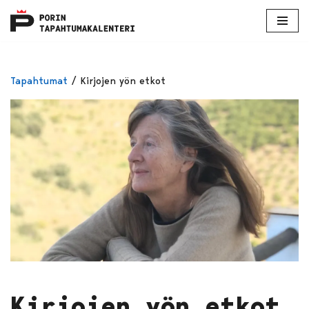
Skip
to
content
Tapahtumat
/
Kirjojen yön etkot
Kirjojen yön etkot