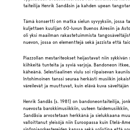
taiteilija Henrik Sandåsin ja kahden upean tangota
Tämä konsertti on matka sielun syvyyksiin, jossa ta
kuljettaen kuulijan 60-luvun Buenos Airesiin ja Ast
oli yksi maailman rakastetuimmista tangosäveltäjis
nuevon, jossa on elementtejä sekä jazzista että tai
Piazzollan mestariteokset heijastavat niin sykkivän
kiihkeitä tunteita ja syviä varjoja. Bandoneon itkee,
käheänä. Selestiaalinen viulu soi riipaisevan kaunii
Intohimoinen tanssi seuraa herkästi musiikin jokais
väreilevät ja muuttuvat, kuin elävä kuva säveltäjä
Henrik Sandås (s. 1981) on bandoneontaiteilija, jon
nuevosta barokkimusiikkiin, uuteen taidemusiikkiin,
Sandåsia arvostetaan herkkänä ja sielukkaana muus
valloittanut yleisöjä niin Euroopassa kuin Etelä-Ame
sinfoniaorkestereiden kanssa sekä solistina että so