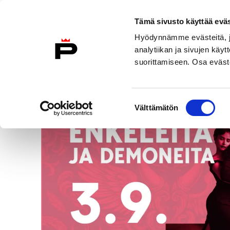
Tämä sivusto käyttää eväs
Skip
Hyödynnämme evästeitä, jo
to
analytiikan ja sivujen kä
content
suorittamiseen. Osa eväste
Tapahtumat
/
Enkeleitä ja demoneita
Suostumuksen
Välttämätön
valinta