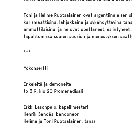
Toni ja Helime Ruotsalainen ovat argentiinalaisen 
karismaattisina, lahjakkaina ja sykähdyttävinä tanss
ammattilaisina, ja he ovat opettaneet, esiintyneet 
tapahtumissa suuren suosion ja menestyksen saatt
***
Yökonsertti
Enkeleitä ja demoneita
to 3.9. klo 20 Promenadisali
Erkki Lasonpalo, kapellimestari
Henrik Sandås, bandoneon
Helime ja Toni Ruotsalainen, tanssi