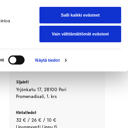
suomeksi
Lisää oma tapahtumasi
Salli kaikki evästeet
ietoa
Vain välttämättömät evästeet
Ajankohta
ti
Näytä tiedot
03.09.2026 20:00–22:00
Sijainti
Yrjönkatu 17, 28100 Pori
Promenadisali, 1. krs
Hintatiedot
32 € / 26 € / 10 €
Lipunmyynti Lippu.fi