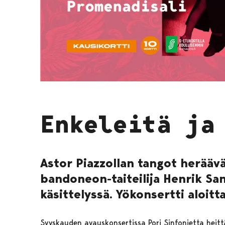
Enkeleitä ja
Astor Piazzollan tangot heräävä
bandoneon-taiteilija Henrik San
käsittelyssä. Yökonsertti aloitt
Syyskauden avauskonsertissa Pori Sinfonietta hei