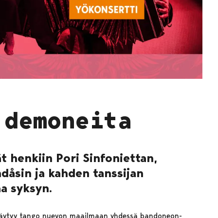
 demoneita
t henkiin Pori Sinfoniettan,
dåsin ja kahden tanssijan
aa syksyn.
ttäytyy tango nuevon maailmaan yhdessä bandoneon-