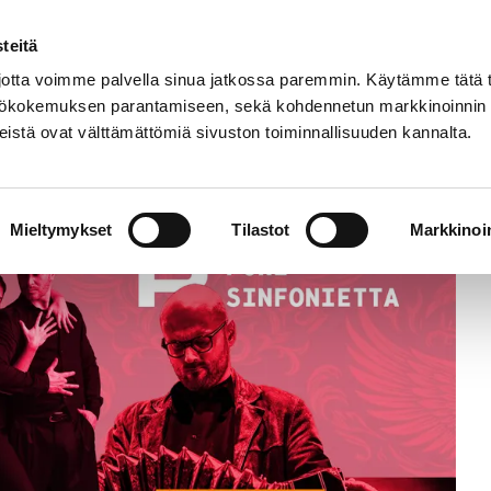
Etusivu
Tapahtumat
Harrastukset
teitä
tta voimme palvella sinua jatkossa paremmin. Käytämme tätä t
yttökokemuksen parantamiseen, sekä kohdennetun markkinoinnin
istä ovat välttämättömiä sivuston toiminnallisuuden kannalta.
Mieltymykset
Tilastot
Markkinoin