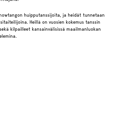
showtangon huipputanssijoita, ja heidät tunnetaan
itaiteilijoina. Heillä on vuosien kokemus tanssin
sekä kilpailleet kansainvälisissä maailmanluokan
elemina.