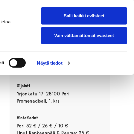
suomeksi
Lisää oma tapahtumasi
Salli kaikki evästeet
ietoa
Vain välttämättömät evästeet
Ajankohta
ti
Näytä tiedot
30.09.2026 18:30–19:40
Sijainti
Yrjönkatu 17, 28100 Pori
Promenadisali, 1. krs
Hintatiedot
Pori 32 € / 26 € / 10 €
Liput Kankaanpää & Rauma: 25 €