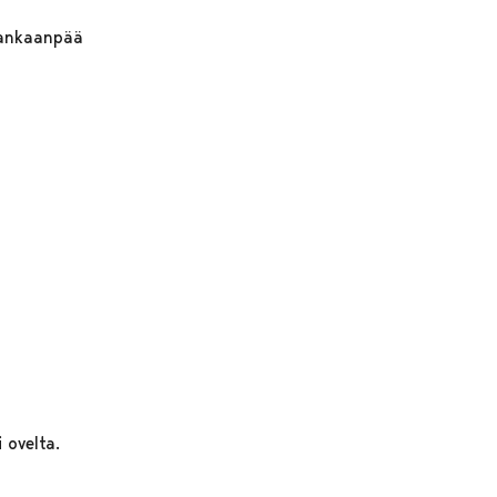
 Kankaanpää
 ovelta.