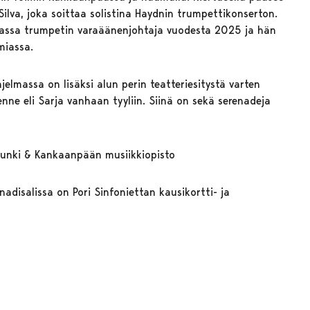
Silva, joka soittaa solistina Haydnin trumpettikonserton.
ettassa trumpetin varaäänenjohtaja vuodesta 2025 ja hän
miassa.
hjelmassa on lisäksi alun perin teatteriesitystä varten
enne eli Sarja vanhaan tyyliin. Siinä on sekä serenadeja
unki & Kankaanpään musiikkiopisto
adisalissa on Pori Sinfoniettan kausikortti- ja