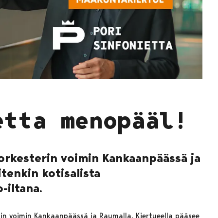
etta menopääl!
 orkesterin voimin Kankaanpäässä ja
tenkin kotisalista
-iltana.
erin voimin Kankaanpäässä ja Raumalla. Kiertueella pääsee