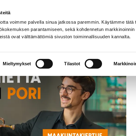
Etusivu
Tapahtumat
Harrastukset
teitä
tta voimme palvella sinua jatkossa paremmin. Käytämme tätä t
yttökokemuksen parantamiseen, sekä kohdennetun markkinoinnin
istä ovat välttämättömiä sivuston toiminnallisuuden kannalta.
Mieltymykset
Tilastot
Markkinoin