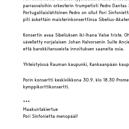
parrasvaloihin orkesterin trumpetisti Pedro Dantas 
Portugalilaislähtöinen Pedro on ollut Pori Sinfoni
piti äskettäin maisterinkonserttinsa Sibelius-Akate
Konsertin avaa Sibeliuksen iki-ihana Valse triste. O
sävelletty norjalaisen Johan Halvorsenin Suite Anci
että barokkitansseista innoituksen saaneita osia.
Yhteistyössä Rauman kaupunki, Kankaanpään kaup
Porin konsertti keskiviikkona 30.9. klo 18.30 Promen
kymppikorttikonsertti.
***
Maakuntakiertue
Pori Sinfonietta menopääl!