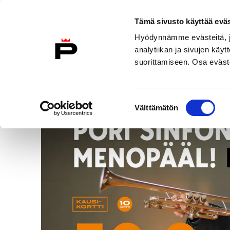
Tämä sivusto käyttää eväs
Skip
Hyödynnämme evästeitä, jo
to
analytiikan ja sivujen kä
content
suorittamiseen. Osa eväste
Tapahtumat
/
Pori Sinfonietta menopääl!
Suostumuksen
Välttämätön
valinta