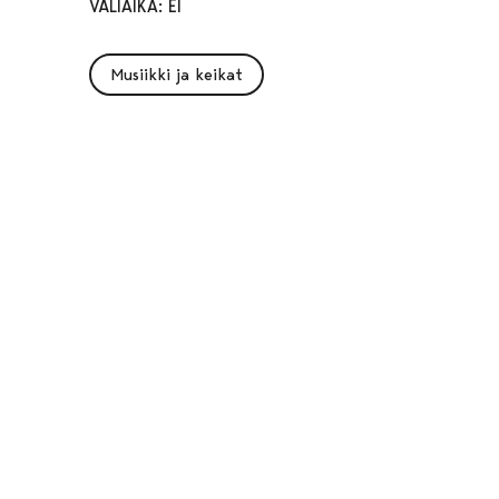
VÄLIAIKA: EI
Musiikki ja keikat