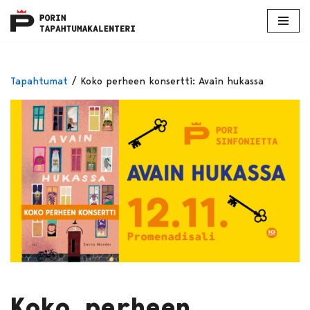
Skip
to
content
Tapahtumat
/
Koko perheen konsertti: Avain hukassa
Koko perheen