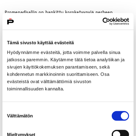
Promenadisaliin on hankittu koroketyynyjä perheen
pienimmille, mutta voit myös ottaa mukaan kotoa oman
korokkeen!
Tämä sivusto käyttää evästeitä
Ennen konsertin alkua kuullaan Promenadisalin aulassa
Palmgren-konservatorion oppilaiden Aulasoitto. Se alkaa klo
Hyödynnämme evästeitä, jotta voimme palvella sinua
17.30.
jatkossa paremmin. Käytämme tätä tietoa analytiikan ja
sivujen käyttökokemuksen parantamiseen, sekä
***
kohdennetun markkinoinnin suorittamiseen. Osa
evästeistä ovat välttämättömiä sivuston
toiminnallisuuden kannalta.
Koko perheen konsertti
Avain hukassa
to 12.11. klo 18 Promenadisali
Suostumuksen
Välttämätön
valinta
Marzi Nyman, kapellimestari, kitara, laulu
Hanna Vahtikari, kertoja
Mieltymykset