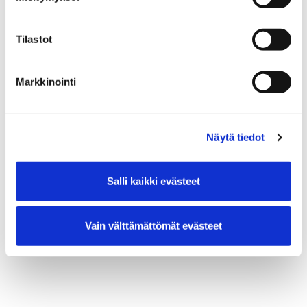
Anne Rautiainen, ohjaus
Annukka Pykäläinen, lavastus ja pukusuunnittelu
Tilastot
Marzi Nyman (säv.): Avain hukassa
Markkinointi
Liput: 20 € / 60 € (perhelippu 4 hlöä)
Ikäsuositus 4+, kesto noin 40 min
Näytä tiedot
Kymppikorttikonsertti
Salli kaikki evästeet
VÄLIAIKA: Ei
Vain välttämättömät evästeet
Musiikki ja keikat
Teatteri ja esitykset