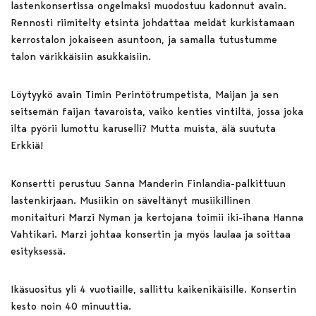
lastenkonsertissa ongelmaksi muodostuu kadonnut avain.
Rennosti riimitelty etsintä johdattaa meidät kurkistamaan
kerrostalon jokaiseen asuntoon, ja samalla tutustumme
talon värikkäisiin asukkaisiin.
Löytyykö avain Timin Perintötrumpetista, Maijan ja sen
seitsemän faijan tavaroista, vaiko kenties vintiltä, jossa joka
ilta pyörii lumottu karuselli? Mutta muista, älä suututa
Erkkiä!
Konsertti perustuu Sanna Manderin Finlandia-palkittuun
lastenkirjaan. Musiikin on säveltänyt musiikillinen
monitaituri Marzi Nyman ja kertojana toimii iki-ihana Hanna
Vahtikari. Marzi johtaa konsertin ja myös laulaa ja soittaa
esityksessä.
Ikäsuositus yli 4 vuotiaille, sallittu kaikenikäisille. Konsertin
kesto noin 40 minuuttia.