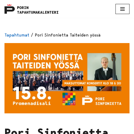
Skip
to
content
Tapahtumat
/
Pori Sinfonietta Taiteiden yössä
Pori Sinfonietta