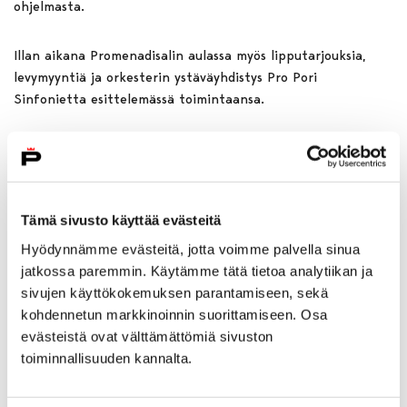
ohjelmasta.
Illan aikana Promenadisalin aulassa myös lipputarjouksia,
levymyyntiä ja orkesterin ystäväyhdistys Pro Pori
Sinfonietta esittelemässä toimintaansa.
Maksuton. Kesto noin 30 min.
***
Tämä sivusto käyttää evästeitä
Taiteiden yö
Hyödynnämme evästeitä, jotta voimme palvella sinua
Pori Sinfonietta Taiteiden yössä
jatkossa paremmin. Käytämme tätä tietoa analytiikan ja
La 15.8. klo 18 Promenadisali
sivujen käyttökokemuksen parantamiseen, sekä
La 15.8. klo 20 Promenadisali
kohdennetun markkinoinnin suorittamiseen. Osa
evästeistä ovat välttämättömiä sivuston
toiminnallisuuden kannalta.
Erkki Lasonpalo, kapellimestari ja viulu
Aleksi Ruonavaara, kontrabasso