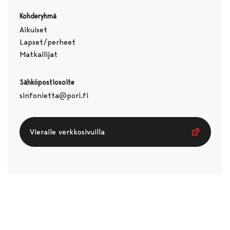
Kohderyhmä
Aikuiset
Lapset/perheet
Matkailijat
Sähköpostiosoite
sinfonietta@pori.fi
Vieraile verkkosivuilla