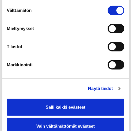
Suostumuksen
Giovanni Bottesini: Gran duo concertante
Välttämätön
valinta
Antonín Dvořák: osia Tšekkiläisestä sarjasta
Mieltymykset
Musiikki ja keikat
Tilastot
Markkinointi
Näytä tiedot
Salli kaikki evästeet
Vain välttämättömät evästeet