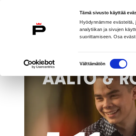
Tämä sivusto käyttää eväs
Skip
Hyödynnämme evästeitä, jo
to
analytiikan ja sivujen kä
content
suorittamiseen. Osa eväste
Tapahtumat
/
Aalto & Rokokoo
Suostumuksen
Välttämätön
valinta