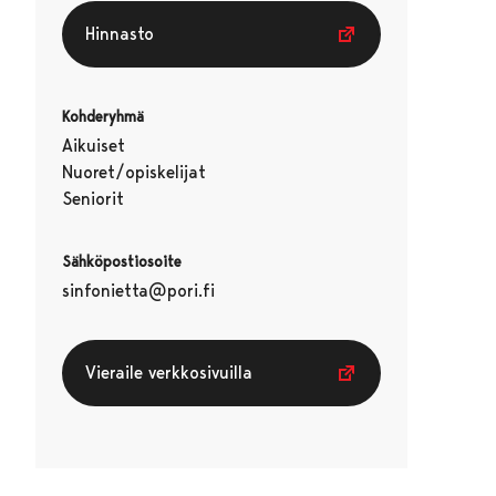
Hinnasto
Kohderyhmä
Aikuiset
Nuoret/opiskelijat
Seniorit
Sähköpostiosoite
sinfonietta@pori.fi
Vieraile verkkosivuilla