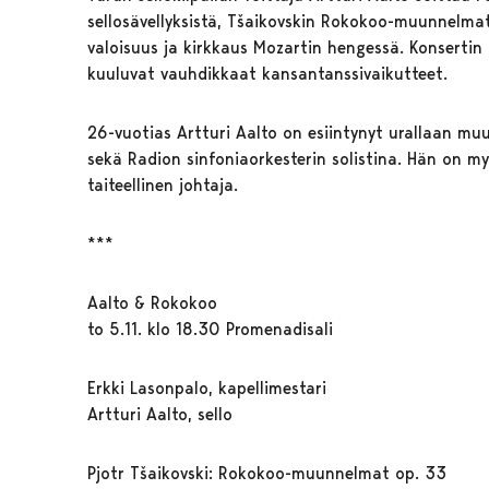
sellosävellyksistä, Tšaikovskin Rokokoo-muunnelmat
valoisuus ja kirkkaus Mozartin hengessä. Konsertin
kuuluvat vauhdikkaat kansantanssivaikutteet.
26-vuotias Artturi Aalto on esiintynyt urallaan mu
sekä Radion sinfoniaorkesterin solistina. Hän on m
taiteellinen johtaja.
***
Aalto & Rokokoo
to 5.11. klo 18.30 Promenadisali
Erkki Lasonpalo, kapellimestari
Artturi Aalto, sello
Pjotr Tšaikovski: Rokokoo-muunnelmat op. 33