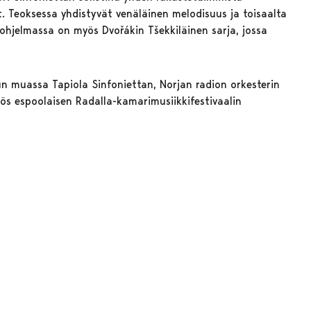
. Teoksessa yhdistyvät venäläinen melodisuus ja toisaalta
 ohjelmassa on myös Dvořákin Tšekkiläinen sarja, jossa
un muassa Tapiola Sinfoniettan, Norjan radion orkesterin
yös espoolaisen Radalla-kamarimusiikkifestivaalin