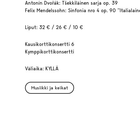
Antonín Dvořák: Tšekkiläinen sarja op. 39
Felix Mendelssohn: Sinfonia nro 4 op. 90 ”Italialain
Liput: 32 € / 26 € / 10 €
Kausikorttikonsertti 6
Kymppikorttikonsertti
Väliaika: KYLLÄ
Musiikki ja keikat