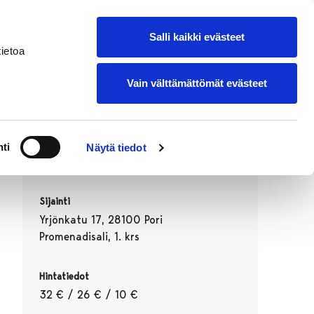
suomeksi
Lisää oma tapahtumasi
Salli kaikki evästeet
ietoa
Vain välttämättömät evästeet
Ajankohta
ti
Näytä tiedot
05.11.2026 18:30–20:30
Sijainti
Yrjönkatu 17, 28100 Pori
Promenadisali, 1. krs
Hintatiedot
32 € / 26 € / 10 €