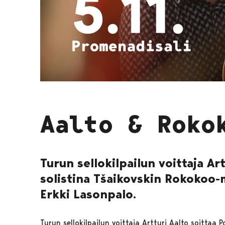
Aalto & Roko
Turun sellokilpailun voittaja Ar
solistina Tšaikovskin Rokokoo-
Erkki Lasonpalo.
Turun sellokilpailun voittaja Artturi Aalto soittaa 