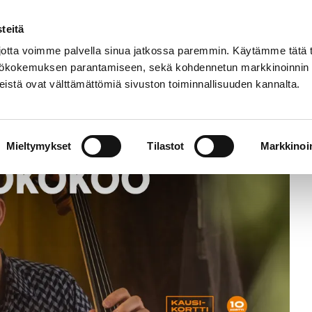
Etusivu
Tapahtumat
Harrastukset
teitä
tta voimme palvella sinua jatkossa paremmin. Käytämme tätä t
yttökokemuksen parantamiseen, sekä kohdennetun markkinoinnin
istä ovat välttämättömiä sivuston toiminnallisuuden kannalta.
Mieltymykset
Tilastot
Markkinoin