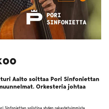
koo
tturi Aalto soittaa Pori Sinfoniettan
muunnelmat. Orkesteria johtaa
Pori Sinfoniettan solistina yhden rakastetuimmista