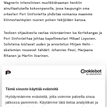
Wagnerin intensiivisen musiikkidraaman henkiin
ainutlaatuisella kokoonpanolla, jossa kaupungin oma
orkesteri Pori Sinfonietta yhdistää voimansa maamme
kiinnostavimpien nuoren polven tekijöiden kanssa.
Teoksen ohjauksesta vastaa visionäärinen Isa Kortekangas ja
Pori Sinfoniettaa johtaa kapellimestari Mikael Loponen.
Solisteina loistavat uuden ja arvostetun Mirjam Helin -
akatemian nousevat tähdet: Johannes Pessi, Marjaana
Ritanen ja Martin Iivarinen.
Die Walküre (Valkyyria) on teos, jonka ensimmäinen näytös
muodostaa jo itsenäisenä kokonaisuutena huikean,
tiivistunnelmaisen ja musiikillisesti pakahduttavan draaman.
Tule kokemaan, kuinka uusi oopperasukupolvi tulkitsee
Tämä sivusto käyttää evästeitä
Wagnerin mestariteosta!
Hyödynnämme evästeitä, jotta voimme palvella sinua
jatkossa paremmin. Käytämme tätä tietoa analytiikan ja
· Ohjaus: Isa Kortekangas