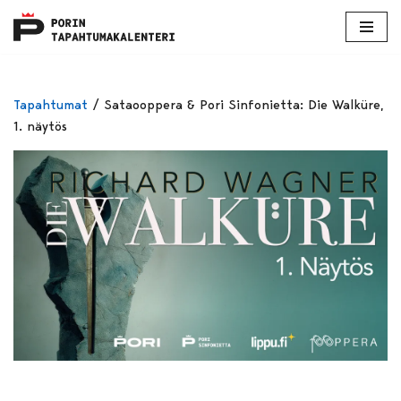
Skip
to
content
Tapahtumat
/
Sataooppera & Pori Sinfonietta: Die Walküre,
1. näytös