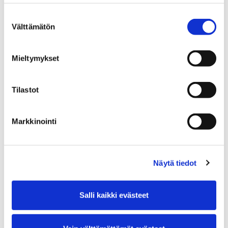
Suostumuksen
Museot
Opastetut kierrokset
Välttämätön
valinta
Mieltymykset
Tilastot
Markkinointi
Näytä tiedot
Salli kaikki evästeet