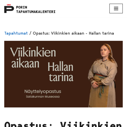
Skip
to
content
Tapahtumat
/
Opastus: Viikinkien aikaan - Hallan tarina
Opastus: Viikinkien