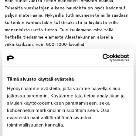
noin tuhat vuotta sitten eläneiden ihmisten elämää.
Toisaalta vuosisatojen aikana haudoista on myös kadonnut
paljon materiaalia. Nykyisillä tutkimusmenetelmillä saadaan
kuitenkin vanhoistakin tutkimuksista ja löydöistä esille
monenlaista uutta tietoa. Tule kuulemaan mitä tällä
hetkellä tiedämme elämästä Alasatakunnan alueella
viikinkiaikaan, noin 800–1000-luvuilla!
Oppaana museo-opas. Kesto noin tunnin.
Mukaan opastukselle pääsee sisäänpääsymaksun hinnalla ja
Tämä sivusto käyttää evästeitä
Museokortilla. Maksutta alle 18-vuotiaat ja opiskelijat
Hyödynnämme evästeitä, jotta voimme palvella sinua
(opiskelijakortilla) sekä Satakunnan Museon ystävät -
jatkossa paremmin. Käytämme tätä tietoa analytiikan ja
yhdistyksen jäsenet.
sivujen käyttökokemuksen parantamiseen, sekä
kohdennetun markkinoinnin suorittamiseen. Osa
Elokuussa Viikinkien aikaan - Hallan tarina -opastukset
evästeistä ovat välttämättömiä sivuston
lauantaisin 1.8., 8.8., 15.8. ja 22.8. klo 13-14
toiminnallisuuden kannalta.
keskiviikkoisin 5.8., 19.8. ja 26.8. klo 16.30-17.30