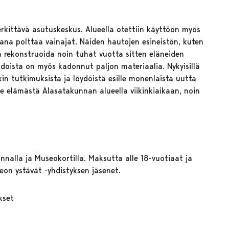
erkittävä asutuskeskus. Alueella otettiin käyttöön myös
ana polttaa vainajat. Näiden hautojen esineistön, kuten
a rekonstruoida noin tuhat vuotta sitten eläneiden
doista on myös kadonnut paljon materiaalia. Nykyisillä
n tutkimuksista ja löydöistä esille monenlaista uutta
e elämästä Alasatakunnan alueella viikinkiaikaan, noin
alla ja Museokortilla. Maksutta alle 18-vuotiaat ja
seon ystävät -yhdistyksen jäsenet.
kset