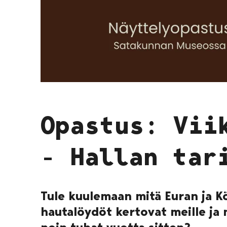
Opastus: Vii
- Hallan tar
Tule kuulemaan mitä Euran ja Kö
hautalöydöt kertovat meille ja 