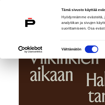
Tämä sivusto käyttää eväs
Skip
Hyödynnämme evästeitä, jo
to
analytiikan ja sivujen kä
content
suorittamiseen. Osa eväste
Tapahtumat
/
Opastus: Viikinkien aikaan - Hallan 
Suostumuksen
Välttämätön
valinta