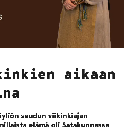
kinkien aikaan
ina
yliön seudun viikinkiajan
millaista elämä oli Satakunnassa