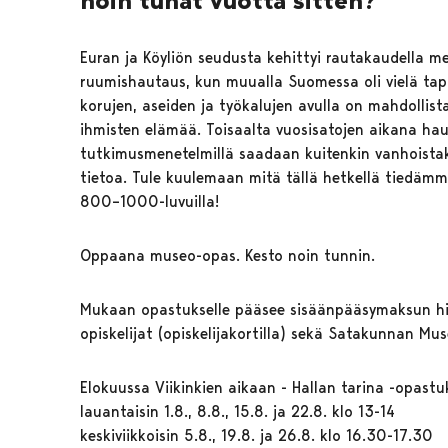
noin tuhat vuotta sitten?
Euran ja Köyliön seudusta kehittyi rautakaudella m
ruumishautaus, kun muualla Suomessa oli vielä tap
korujen, aseiden ja työkalujen avulla on mahdollist
ihmisten elämää. Toisaalta vuosisatojen aikana hau
tutkimusmenetelmillä saadaan kuitenkin vanhoistaki
tietoa. Tule kuulemaan mitä tällä hetkellä tiedämm
800–1000-luvuilla!
Oppaana museo-opas. Kesto noin tunnin.
Mukaan opastukselle pääsee sisäänpääsymaksun hinn
opiskelijat (opiskelijakortilla) sekä Satakunnan Mu
Elokuussa Viikinkien aikaan - Hallan tarina -opastu
lauantaisin 1.8., 8.8., 15.8. ja 22.8. klo 13-14
keskiviikkoisin 5.8., 19.8. ja 26.8. klo 16.30-17.30