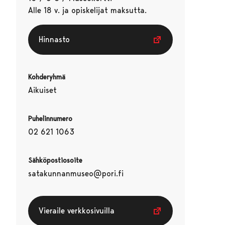
Alle 18 v. ja opiskelijat maksutta.
Hinnasto
Kohderyhmä
Aikuiset
Puhelinnumero
02 621 1063
Sähköpostiosoite
satakunnanmuseo@pori.fi
Vieraile verkkosivuilla