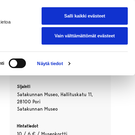
suomeksi
Lisää oma tapahtumasi
Salli kaikki evästeet
ietoa
Vain välttämättömät evästeet
Ajankohta
ti
Näytä tiedot
26.08.2026 16:30–17:30
Sijainti
Satakunnan Museo, Hallituskatu 11,
28100 Pori
Satakunnan Museo
Hintatiedot
10 / 6 € / Museokortti