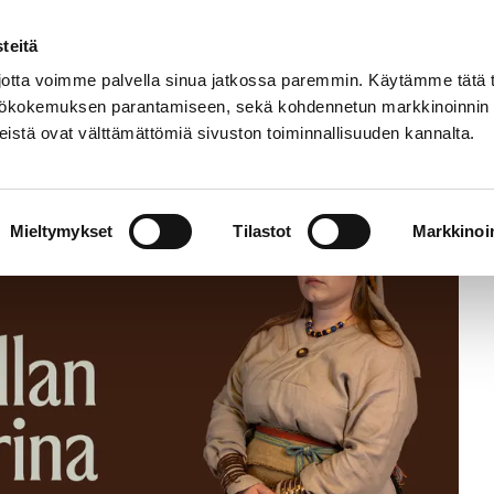
Etusivu
Tapahtumat
Harrastukset
teitä
tta voimme palvella sinua jatkossa paremmin. Käytämme tätä t
yttökokemuksen parantamiseen, sekä kohdennetun markkinoinnin
istä ovat välttämättömiä sivuston toiminnallisuuden kannalta.
tarina
Mieltymykset
Tilastot
Markkinoin