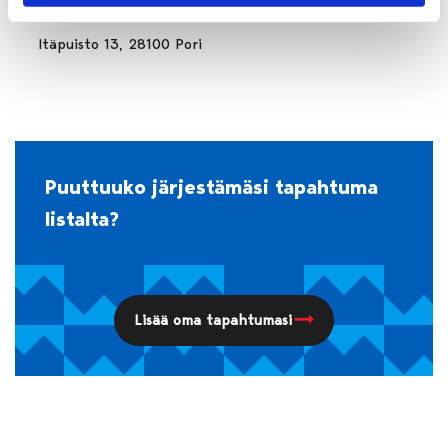
Punainen Lanka 2.-3.10.2026 @PK
Itäpuisto 13, 28100 Pori
Puuttuuko järjestämäsi tapahtuma
listalta?
Lisää oma tapahtumasi