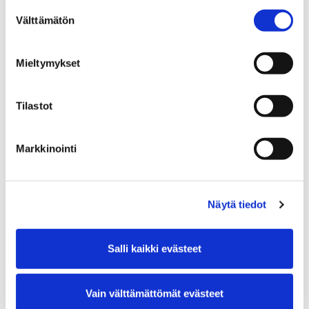
Suostumuksen
Välttämätön
valinta
15.08.2026 15:00–18:00
Mieltymykset
Loppukesän hyvän mielen tapahtuma!
Kortejärventie 1, 28840 Pori
Tilastot
Markkinointi
Näytä tiedot
Salli kaikki evästeet
Vain välttämättömät evästeet
02.10.2026 – 04.10.2026
Useita ajankohtia