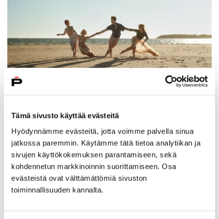
08.08.2026 – 09.08.2026
Useita ajankohtia
Moon Bloom
Tämä sivusto käyttää evästeitä
Yyteri, 28840 Pori
Hyödynnämme evästeitä, jotta voimme palvella sinua
jatkossa paremmin. Käytämme tätä tietoa analytiikan ja
sivujen käyttökokemuksen parantamiseen, sekä
kohdennetun markkinoinnin suorittamiseen. Osa
evästeistä ovat välttämättömiä sivuston
toiminnallisuuden kannalta.