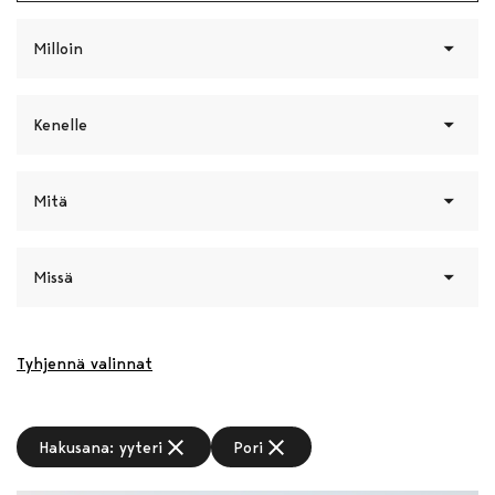
Milloin
Kenelle
Mitä
Missä
Tyhjennä valinnat
close
close
Hakusana: yyteri
Pori