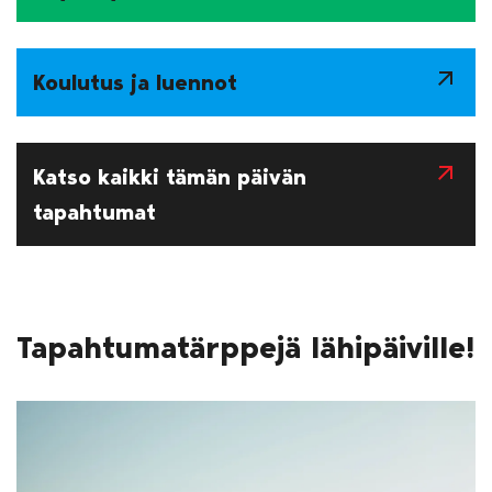
arrow_outward
Koulutus ja luennot
arrow_outward
Katso kaikki tämän päivän
tapahtumat
Tapahtumatärppejä lähipäiville!