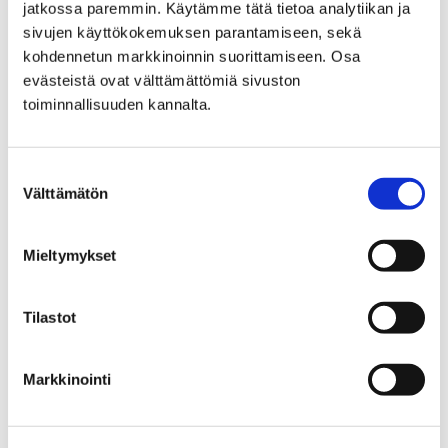
jatkossa paremmin. Käytämme tätä tietoa analytiikan ja
sivujen käyttökokemuksen parantamiseen, sekä
kohdennetun markkinoinnin suorittamiseen. Osa
Vuoden suurtapahtumat
evästeistä ovat välttämättömiä sivuston
toiminnallisuuden kannalta.
arrow_outward
Sensommar Filmfest 28.–30.8.2026
Suostumuksen
Välttämätön
valinta
arrow_outward
Porin Päivä 24.–27.9.2026
Mieltymykset
arrow_outward
Tilastot
Rosteri Rock
Markkinointi
arrow_outward
Pori Organ -festivaali