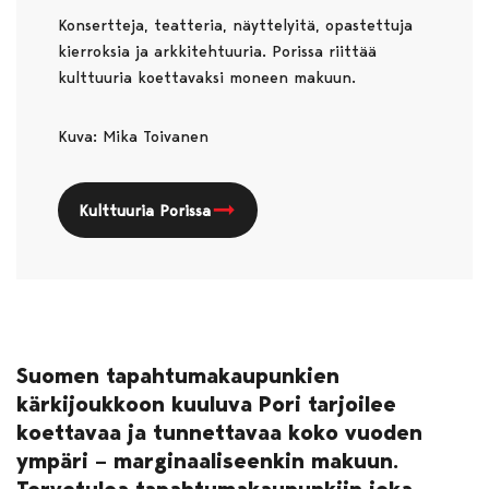
Konsertteja, teatteria, näyttelyitä, opastettuja
kierroksia ja arkkitehtuuria. Porissa riittää
kulttuuria koettavaksi moneen makuun.
Kuva: Mika Toivanen
Kulttuuria Porissa
Suomen tapahtumakaupunkien
kärkijoukkoon kuuluva Pori tarjoilee
koettavaa ja tunnettavaa koko vuoden
ympäri – marginaaliseenkin makuun.
Tervetuloa tapahtumakaupunkiin joka