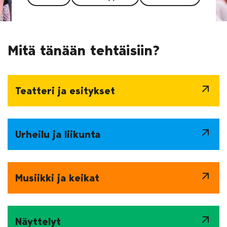
Mitä tänään tehtäisiin?
arrow_outward
Teatteri ja esitykset
arrow_outward
Urheilu ja liikunta
arrow_outward
Musiikki ja keikat
arrow_outward
Näyttelyt