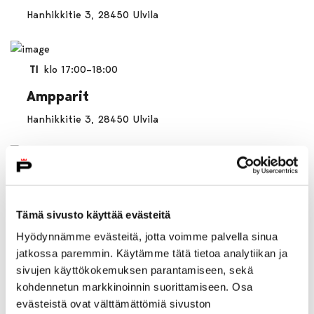
Hanhikkitie 3, 28450 Ulvila
TI
klo 17:00–18:00
Ampparit
Hanhikkitie 3, 28450 Ulvila
KE
klo 20:00–20:55
Ilma-akrobatian alkeiskurssi
Tämä sivusto käyttää evästeitä
12.8.-16.9./ Pori / PowerFlow Studio
Hyödynnämme evästeitä, jotta voimme palvella sinua
Karjalankatu 12, 28130 Pori
jatkossa paremmin. Käytämme tätä tietoa analytiikan ja
sivujen käyttökokemuksen parantamiseen, sekä
kohdennetun markkinoinnin suorittamiseen. Osa
KE
klo 19:00–19:55
evästeistä ovat välttämättömiä sivuston