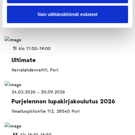
TI
klo 10:00–12:00
Boccia, Pihlavan urheilukenttä
Vain välttämättömät evästeet
Lankkutie 1, 28800 Pori
TI
klo 17:30–19:00
Ultimate
Herralahdenraitti, Pori
24.02.2026 – 30.09.2026
Purjelennon lupakirjakoulutus 2026
Ilmailuopistontie 112, 28540 Pori
KE
klo 16:10–16:50