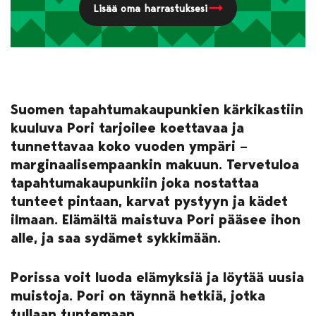
Lisää oma harrastuksesi
Suomen tapahtumakaupunkien kärkikastiin
kuuluva Pori tarjoilee koettavaa ja
tunnettavaa koko vuoden ympäri –
marginaalisempaankin makuun. Tervetuloa
tapahtumakaupunkiin joka nostattaa
tunteet pintaan, karvat pystyyn ja kädet
ilmaan. Elämältä maistuva Pori pääsee ihon
alle, ja saa sydämet sykkimään.
Porissa voit luoda elämyksiä ja löytää uusia
muistoja. Pori on täynnä hetkiä, jotka
tullaan tuntemaan.