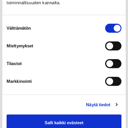
toiminnallisuuden kannalta.
Tankotanssin alkeiskurssi 12.8.-23.9. /
Pori / PowerFlow Studio
Suostumuksen
Karjalankatu 12, 28130 Pori
Välttämätön
valinta
Mieltymykset
PE
LA
SU
Riimit & Rytmi - rap perusteet 18+
Tilastot
Annankatu 6, 28100 Pori
Markkinointi
MA
klo 00:00–00:00
Maanantain sauvakävelyt
Näytä tiedot
Räikänmaantie 145, 32700 Huittinen
Salli kaikki evästeet