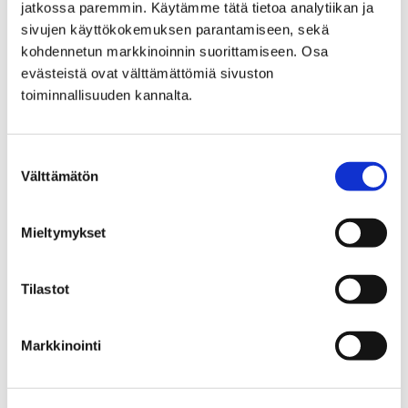
jatkossa paremmin. Käytämme tätä tietoa analytiikan ja
sivujen käyttökokemuksen parantamiseen, sekä
kohdennetun markkinoinnin suorittamiseen. Osa
Vuoden suurtapahtumat
evästeistä ovat välttämättömiä sivuston
toiminnallisuuden kannalta.
arrow_outward
Sensommar Filmfest 28.–30.8.2026
Suostumuksen
Välttämätön
valinta
arrow_outward
Porin Päivä 24.–27.9.2026
Mieltymykset
arrow_outward
Tilastot
Rosteri Rock
Markkinointi
arrow_outward
Pori Organ -festivaali