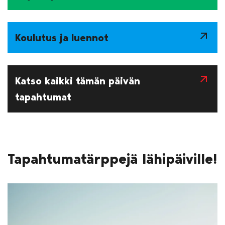
arrow_outward
Koulutus ja luennot
arrow_outward
Katso kaikki tämän päivän
tapahtumat
Tapahtumatärppejä lähipäiville!