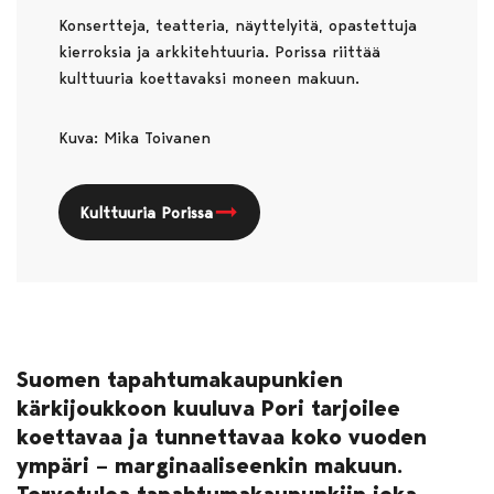
Konsertteja, teatteria, näyttelyitä, opastettuja
kierroksia ja arkkitehtuuria. Porissa riittää
kulttuuria koettavaksi moneen makuun.
Kuva: Mika Toivanen
Kulttuuria Porissa
Suomen tapahtumakaupunkien
kärkijoukkoon kuuluva Pori tarjoilee
koettavaa ja tunnettavaa koko vuoden
ympäri – marginaaliseenkin makuun.
Tervetuloa tapahtumakaupunkiin joka