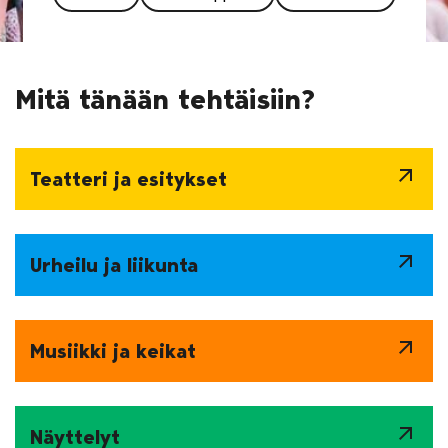
Mitä tänään tehtäisiin?
arrow_outward
Teatteri ja esitykset
arrow_outward
Urheilu ja liikunta
arrow_outward
Musiikki ja keikat
arrow_outward
Näyttelyt