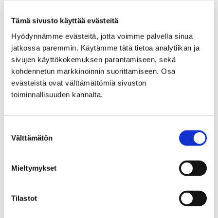
Murhamysteeri -visa
Tämä sivusto käyttää evästeitä
Gallen-Kallelankatu 8, 28100 Pori
Hyödynnämme evästeitä, jotta voimme palvella sinua
jatkossa paremmin. Käytämme tätä tietoa analytiikan ja
sivujen käyttökokemuksen parantamiseen, sekä
kohdennetun markkinoinnin suorittamiseen. Osa
evästeistä ovat välttämättömiä sivuston
toiminnallisuuden kannalta.
Suostumuksen
Välttämätön
valinta
07.08.2026 – 30.08.2026
Mieltymykset
Maire Gullichsen and the Turning
Points of Modernism | Pori Art
Tilastot
Museum