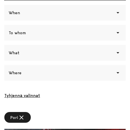
When
To whom
What
Where
Tyhjennä valinnat
close
Pori