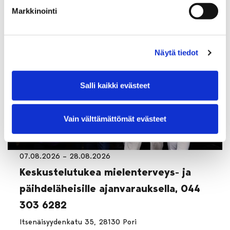
Eteläranta, 28100 Pori
Markkinointi
Näytä tiedot
Salli kaikki evästeet
Vain välttämättömät evästeet
07.08.2026 – 28.08.2026
Keskustelutukea mielenterveys- ja
päihdeläheisille ajanvarauksella, 044
303 6282
Itsenäisyydenkatu 35, 28130 Pori