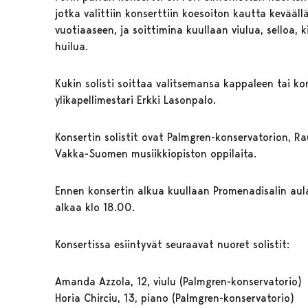
jotka valittiin konserttiin koesoiton kautta kevääll
vuotiaaseen, ja soittimina kuullaan viulua, selloa,
huilua.
Kukin solisti soittaa valitsemansa kappaleen tai ko
ylikapellimestari Erkki Lasonpalo.
Konsertin solistit ovat Palmgren-konservatorion, Ra
Vakka-Suomen musiikkiopiston oppilaita.
Ennen konsertin alkua kuullaan Promenadisalin aul
alkaa klo 18.00.
Konsertissa esiintyvät seuraavat nuoret solistit:
Amanda Azzola, 12, viulu (Palmgren-konservatorio)
Horia Chirciu, 13, piano (Palmgren-konservatorio)