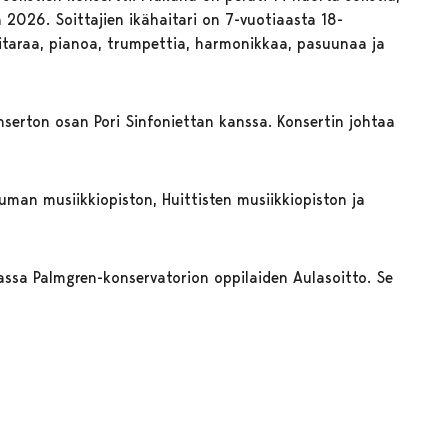
ä 2026. Soittajien ikähaitari on 7-vuotiaasta 18-
 kitaraa, pianoa, trumpettia, harmonikkaa, pasuunaa ja
nserton osan Pori Sinfoniettan kanssa. Konsertin johtaa
uman musiikkiopiston, Huittisten musiikkiopiston ja
assa Palmgren-konservatorion oppilaiden Aulasoitto. Se