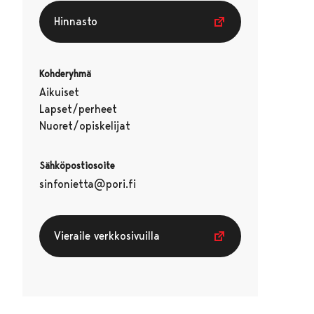
Hinnasto
Kohderyhmä
Aikuiset
Lapset/perheet
Nuoret/opiskelijat
Sähköpostiosoite
sinfonietta@pori.fi
Vieraile verkkosivuilla