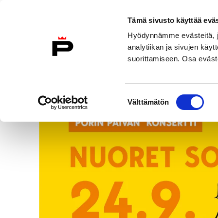
Tämä sivusto käyttää eväs
Skip
Hyödynnämme evästeitä, jo
to
analytiikan ja sivujen kä
content
suorittamiseen. Osa eväste
Tapahtumat
/
Nuoret solistit
Suostumuksen
Välttämätön
valinta