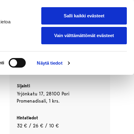
suomeksi
Lisää oma tapahtumasi
Salli kaikki evästeet
ietoa
Vain välttämättömät evästeet
Ajankohta
ti
Näytä tiedot
24.09.2026 18:30–21:00
Sijainti
Yrjönkatu 17, 28100 Pori
Promenadisali, 1 krs.
Hintatiedot
32 € / 26 € / 10 €