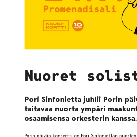
Nuoret solis
Pori Sinfonietta juhlii Porin pä
taitavaa nuorta ympäri maakun
osaamisensa orkesterin kanssa.
Porin päivän konsertti on Pori Sinfoniettan nuorten 