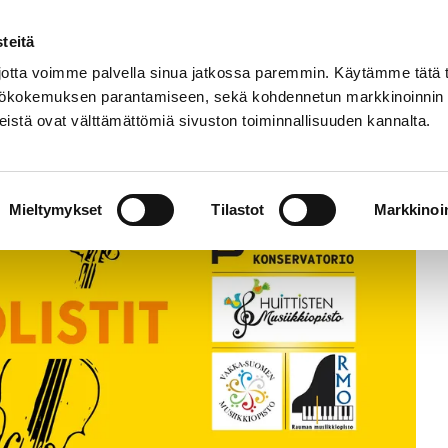
Etusivu
Tapahtumat
Harrastukset
teitä
tta voimme palvella sinua jatkossa paremmin. Käytämme tätä t
yttökokemuksen parantamiseen, sekä kohdennetun markkinoinnin
istä ovat välttämättömiä sivuston toiminnallisuuden kannalta.
Mieltymykset
Tilastot
Markkinoin