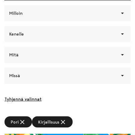
Milloin
Kenelle
Mitä
Missä
Tyhjennä valinnat
close
close
Pori
Kirjallisuus