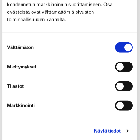
kohdennetun markkinoinnin suorittamiseen. Osa
21.09.2026 10:30–12:00
evästeistä ovat välttämättömiä sivuston
Pihlavan kirjaston päivälukupiiri
toiminnallisuuden kannalta.
Pihlavan kirjasto, Rieskalantie 8, 28800 Pori
Suostumuksen
Välttämätön
valinta
Mieltymykset
Tilastot
Markkinointi
21.09.2026 18:00–19:30
Novellikoukku
Näytä tiedot
Porin pääkirjasto, Gallen-Kallelankatu 12, 28100 Pori