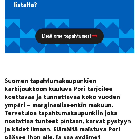
listalta?
Lisää oma tapahtumasi
Suomen tapahtumakaupunkien
kärkijoukkoon kuuluva Pori tarjoilee
koettavaa ja tunnettavaa koko vuoden
ympäri – marginaaliseenkin makuun.
Tervetuloa tapahtumakaupunkiin joka
nostattaa tunteet pintaan, karvat pystyyn
ja kädet ilmaan. Elämältä maistuva Pori
pääsee ihon alle, ja saa sydämet