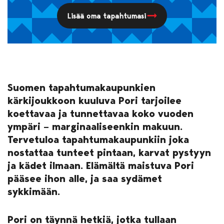
Lisää oma tapahtumasi
Suomen tapahtumakaupunkien
kärkijoukkoon kuuluva Pori tarjoilee
koettavaa ja tunnettavaa koko vuoden
ympäri – marginaaliseenkin makuun.
Tervetuloa tapahtumakaupunkiin joka
nostattaa tunteet pintaan, karvat pystyyn
ja kädet ilmaan. Elämältä maistuva Pori
pääsee ihon alle, ja saa sydämet
sykkimään.
Pori on täynnä hetkiä, jotka tullaan