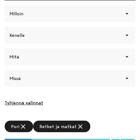
Milloin
Kenelle
Mitä
Missä
Tyhjennä valinnat
close
close
Pori
Retket ja matkat