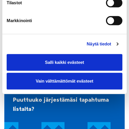
Tilastot
Markkinointi
30.09.2026 09:00–17:00
Satakunnan Museon
paikallismuseoretki Huittisiin ja
Näytä tiedot
Nakkilaan
Satakunnan Museo, Hallituskatu 11, 28100 Pori
Salli kaikki evästeet
Vain välttämättömät evästeet
Puuttuuko järjestämäsi tapahtuma
listalta?