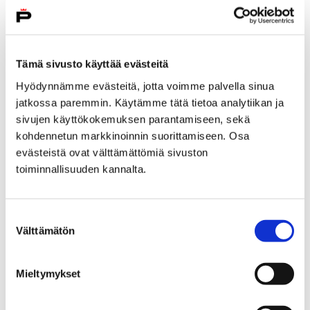
Tämä sivusto käyttää evästeitä
Hyödynnämme evästeitä, jotta voimme palvella sinua
10.09.2026 13:00–17:00
jatkossa paremmin. Käytämme tätä tietoa analytiikan ja
MTvesi melontaretki – Vesienhallintaa
sivujen käyttökokemuksen parantamiseen, sekä
kohdennetun markkinoinnin suorittamiseen. Osa
vesiltä käsin
evästeistä ovat välttämättömiä sivuston
Hevosluodontie 80, 28100 Pori
toiminnallisuuden kannalta.
Suostumuksen
Välttämätön
valinta
Mieltymykset