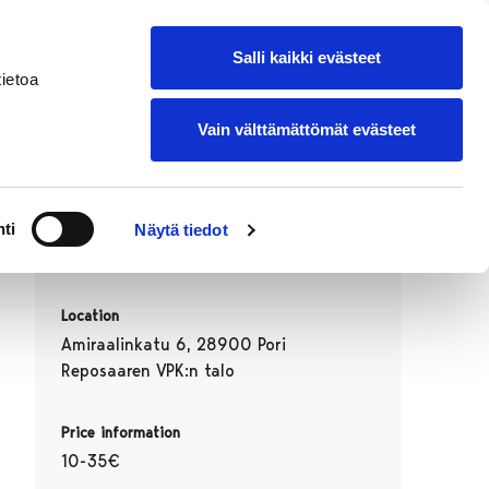
in English
Add your own event
s
Salli kaikki evästeet
ietoa
Vain välttämättömät evästeet
Date
ti
Näytä tiedot
18.08.2026 18:30–20:30
Location
Amiraalinkatu 6, 28900 Pori
Reposaaren VPK:n talo
Price information
10-35€