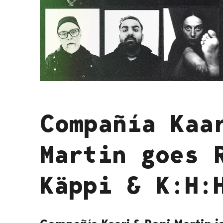
Compañía Kaa
Martin goes 
Käppi & K:H: