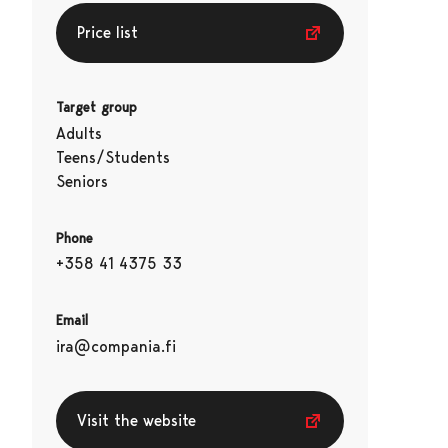
Price list
Target group
Adults
Teens/Students
Seniors
Phone
+358 41 4375 33
Email
ira@compania.fi
Visit the website