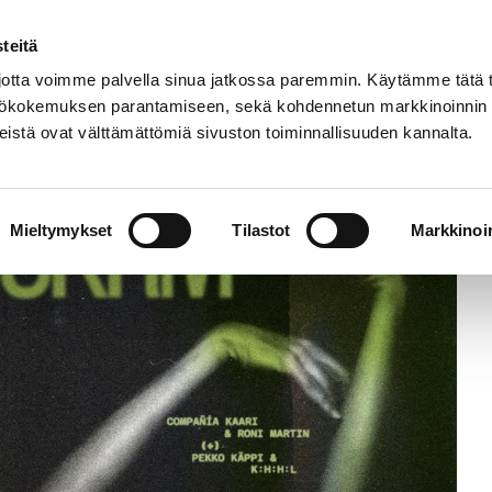
Home
Events
Hobbie
teitä
tta voimme palvella sinua jatkossa paremmin. Käytämme tätä t
yttökokemuksen parantamiseen, sekä kohdennetun markkinoinnin
istä ovat välttämättömiä sivuston toiminnallisuuden kannalta.
ja Pekko Käppi & K:H:H:L
Mieltymykset
Tilastot
Markkinoin