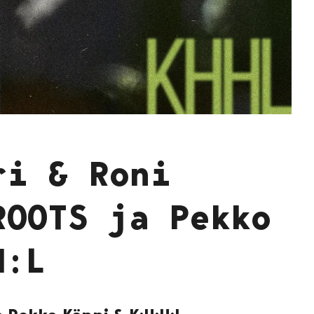
ri & Roni
ROOTS ja Pekko
H:L