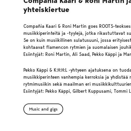
Compañía Kaari & Roni Martin j
yhteiskiertue
Compañía Kaari & Roni Martin goes ROOTS-teokses
musiikkiperinteitä ja -tyylejä, jotka rikastuttavat
Se on kuin musiikillinen sulatusuuni, jossa erityisest
kohtaavat flamencon rytmien ja suomalaisen jouhi
Esiintyjät: Roni Martin, Ali Saad, Pekko Käppi ja Ma
Pekko Käppi & K:H:H:L -yhtyeen ajatuksena on tuoda
musiikkiperinteen vanhempia kerroksia ja yhdistää 
rytmimusiikin sekä maailman eri musiikkikulttuurie
Esiintyjät: Pekko Käppi, Gilbert Kuppusami, Tommi 
Music and gigs