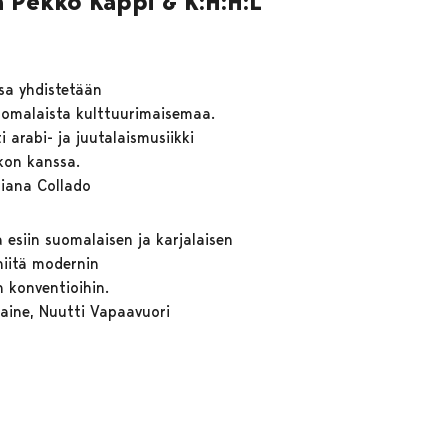
a Pekko Käppi & K:H:H:L
sa yhdistetään
 suomalaista kulttuurimaisemaa.
i arabi- ja juutalaismusiikki
kon kanssa.
riana Collado
 esiin suomalaisen ja karjalaisen
niitä modernin
n konventioihin.
Laine, Nuutti Vapaavuori