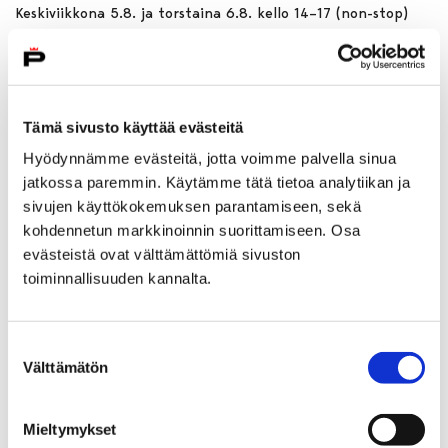
Keskiviikkona 5.8. ja torstaina 6.8. kello 14–17 (non-stop)
pääset tekemään Kruunupäässä lippuja, pinssejä,
kangasmerkkejä, pinnejä ja kirjontaa. Työskentelyyn voi tulla
ja lähteä vapaasti oman aikataulun mukaan. Pajaan voi
tuoda oman vaatteen, jota haluaa tuunata esimerkiksi
Tämä sivusto käyttää evästeitä
kirjoen tai kangasmerkein.
Hyödynnämme evästeitä, jotta voimme palvella sinua
jatkossa paremmin. Käytämme tätä tietoa analytiikan ja
Lapsille ja nuorille suunnatut työpajat ovat maksuttomia.
sivujen käyttökokemuksen parantamiseen, sekä
Alle 10-vuotiaille aikuinen mukaan. Ei
kohdennetun markkinoinnin suorittamiseen. Osa
ennakkoilmoittautumista. Max. 3 pinssiä / henkilö.
evästeistä ovat välttämättömiä sivuston
toiminnallisuuden kannalta.
Intopolku
Muut
Suostumuksen
Välttämätön
valinta
Mieltymykset