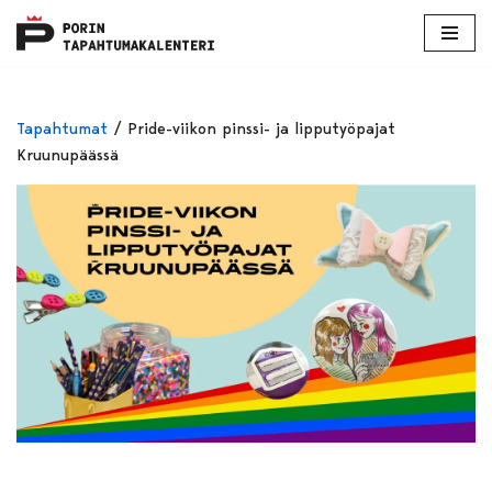
Skip
to
content
Tapahtumat
/
Pride-viikon pinssi- ja lipputyöpajat
Kruunupäässä