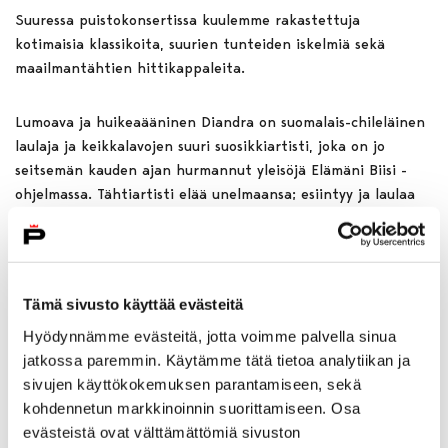
Suuressa puistokonsertissa kuulemme rakastettuja
kotimaisia klassikoita, suurien tunteiden iskelmiä sekä
maailmantähtien hittikappaleita.
Lumoava ja huikeaääninen Diandra on suomalais-chileläinen
laulaja ja keikkalavojen suuri suosikkiartisti, joka on jo
seitsemän kauden ajan hurmannut yleisöjä Elämäni Biisi -
ohjelmassa. Tähtiartisti elää unelmaansa; esiintyy ja laulaa
sydämensä kyllyydestä. Diandran supersuositut konsertit
täyttyvät ennätysvauhtia ja myyvät kerta toisensa jälkeen
täyteen – lipunmyynti on alkanut Diandran Kauttuan
Ruukinpuiston konserttiin Livetolla ja Ticketmasterilla!
Tämä sivusto käyttää evästeitä
Hyödynnämme evästeitä, jotta voimme palvella sinua
Tervetuloa nauttimaan elokuun alun lämpimästä kesäillasta
jatkossa paremmin. Käytämme tätä tietoa analytiikan ja
hyvän musiikin, iloisten ihmisten, ainutlaatuisen miljöön,
sivujen käyttökokemuksen parantamiseen, sekä
herkullisen ruoan ja raikkaiden juomien parissa!
kohdennetun markkinoinnin suorittamiseen. Osa
evästeistä ovat välttämättömiä sivuston
Ruukinpuiston tapahtuma-alue Tallinmäki talliravintoloineen