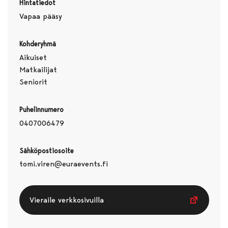
Hintatiedot
Vapaa pääsy
Kohderyhmä
Aikuiset
Matkailijat
Seniorit
Puhelinnumero
0407006479
Sähköpostiosoite
tomi.viren@euraevents.fi
Vieraile verkkosivuilla