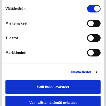
Suostumuksen
Työpajatiedot tarkentuvat lähempänä.
Välttämätön
valinta
Kokoontumiset ja osallisuus
Urheilu ja liikunta
Mieltymykset
Tilastot
Markkinointi
Näytä tiedot
Salli kaikki evästeet
Vain välttämättömät evästeet