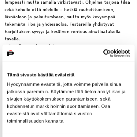
lempeästi mutta samalla virkistävästi. Ohjelma tarjoaa tilaa
sekä keholle että mielelle – hetkiä rauhoittumiseen,
läsnäoloon ja palautumiseen, mutta myös kevyempää
tekemistä, iloa ja yhdessäoloa. Festareilla yhdistyvät
harjoituksen syvyys ja kesäinen rentous ainutlaatuisella
tavalla.
Tule sellaisena kuin olet
Pitkäjärven joogafestarit ovat paikka, jossa voit tulla juuri
sellaisena kuin olet. Voit osallistua aktiivisesti, kokeilla uutta
tai vain olla ja hengittää. Tärkeintä ei ole suorittaminen,
Tämä sivusto käyttää evästeitä
vaan kokemus – oma hetki itsesi kanssa sekä jaettu tila
muiden kanssa.
Hyödynnämme evästeitä, jotta voimme palvella sinua
Tänäkin vuonna ohjelma rakentuu monipuolisista ohjauksista
jatkossa paremmin. Käytämme tätä tietoa analytiikan ja
ja työpajoista, joiden tarkemmat sisällöt ja ohjaajat
sivujen käyttökokemuksen parantamiseen, sekä
julkaistaan lähempänä tapahtumaa. Päivä sopii niin
kohdennetun markkinoinnin suorittamiseen. Osa
aloittelijoille kuin pidempään joogaa harrastaneille.
evästeistä ovat välttämättömiä sivuston
Tule mukaan viettämään kesäpäivää liikkeen, levon ja
toiminnallisuuden kannalta.
yhteyden äärellä – Pitkäjärven joogafestareilla.