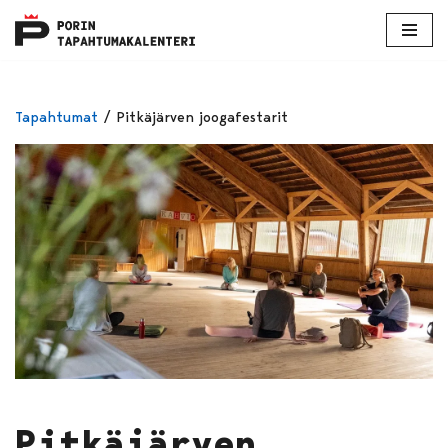
Skip
to
content
Tapahtumat
/
Pitkäjärven joogafestarit
Pitkäjärven