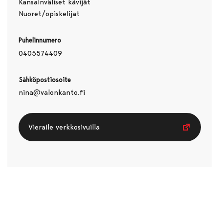
Kansainväliset kävijät
Nuoret/opiskelijat
Puhelinnumero
0405574409
Sähköpostiosoite
nina@valonkanto.fi
Vieraile verkkosivuilla