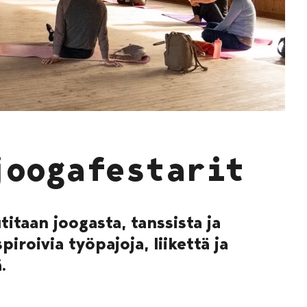
joogafestarit
titaan joogasta, tanssista ja
iroivia työpajoja, liikettä ja
.