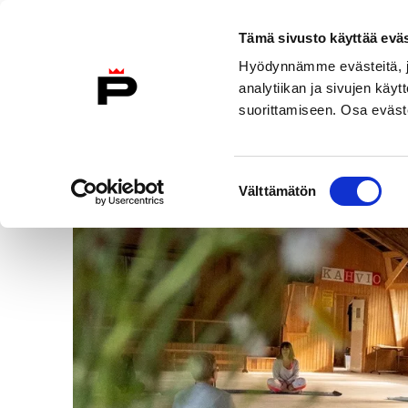
Tämä sivusto käyttää eväs
Skip
Hyödynnämme evästeitä, jo
to
analytiikan ja sivujen kä
content
suorittamiseen. Osa eväste
Tapahtumat
/
Pitkäjärven joogafestarit
Suostumuksen
Välttämätön
valinta