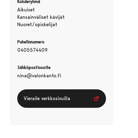
Kohderyhmä
Aikuiset
Kansainväliset kävijät
Nuoret/opiskelijat
Puhelinnumero
0405574409
Sähköpostiosoite
nina@valonkanto.fi
Vieraile verkkosivuilla