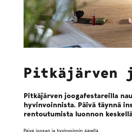
Pitkäjärven 
Pitkäjärven joogafestareilla nau
hyvinvoinnista. Päivä täynnä insp
rentoutumista luonnon keskellä
Päivä joogan ja hyvinvoinnin äärellä