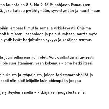
rtaa lauantaina 8.8. klo 9–15 Peipohjassa Pamauksen
päivä, joka kutsuu pysähtymään, syventymään ja nauttimaan
ihin lempeästi mutta samalla virkistävästi. Ohjelma
rauhoittumiseen, läsnäoloon ja palautumiseen, mutta myös
la yhdistyvät harjoituksen syvyys ja kesäinen rentous
a juuri sellaisena kuin olet. Voit osallistua aktiivisesti,
 ei ole suorittaminen, vaan kokemus – oma hetki itsesi
auksista ja työpajoista, joiden tarkemmat sisällöt ja
opii niin aloittelijoille kuin pidempään joogaa
a yhteyden äärellä – Pitkäjärven joogafestareilla.