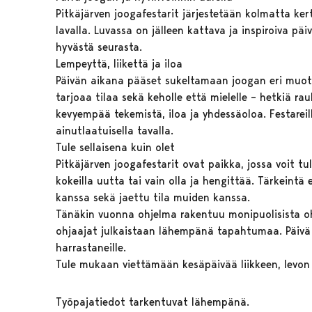
Pitkäjärven joogafestarit järjestetään kolmatta ke
lavalla. Luvassa on jälleen kattava ja inspiroiva 
hyvästä seurasta.
Lempeyttä, liikettä ja iloa
Päivän aikana pääset sukeltamaan joogan eri muoto
tarjoaa tilaa sekä keholle että mielelle – hetkiä 
kevyempää tekemistä, iloa ja yhdessäoloa. Festareil
ainutlaatuisella tavalla.
Tule sellaisena kuin olet
Pitkäjärven joogafestarit ovat paikka, jossa voit tull
kokeilla uutta tai vain olla ja hengittää. Tärkeintä
kanssa sekä jaettu tila muiden kanssa.
Tänäkin vuonna ohjelma rakentuu monipuolisista ohj
ohjaajat julkaistaan lähempänä tapahtumaa. Päivä s
harrastaneille.
Tule mukaan viettämään kesäpäivää liikkeen, levon j
Työpajatiedot tarkentuvat lähempänä.