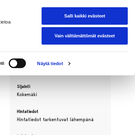
suomeksi
Lisää oma tapahtumasi
Salli kaikki evästeet
ietoa
Vain välttämättömät evästeet
Ajankohta
ti
Näytä tiedot
08.08.2026 09:00–15:00
Sijainti
Kokemäki
Hintatiedot
Hintatiedot tarkentuvat lähempänä