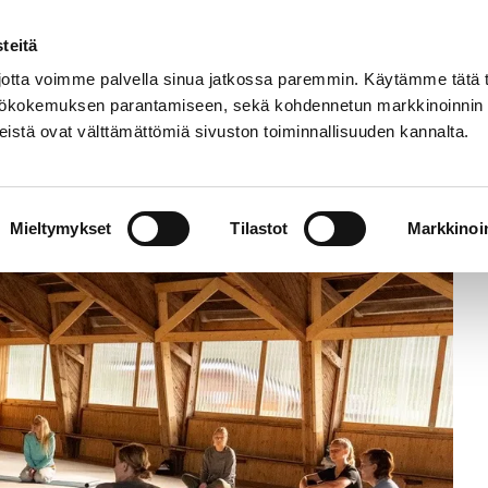
Etusivu
Tapahtumat
Harrastukset
teitä
tta voimme palvella sinua jatkossa paremmin. Käytämme tätä t
yttökokemuksen parantamiseen, sekä kohdennetun markkinoinnin
istä ovat välttämättömiä sivuston toiminnallisuuden kannalta.
Mieltymykset
Tilastot
Markkinoin